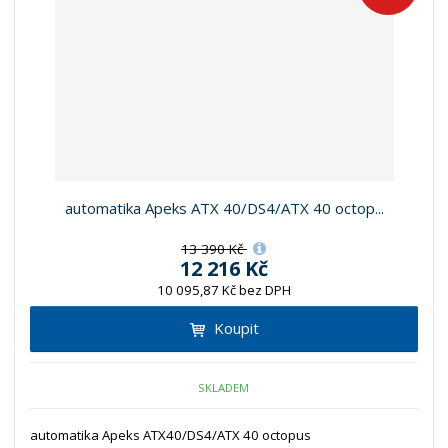
z
l
o
í
k
k
v
p
o
o
ý
r
o
v
v
v
d
ý
ý
ý
u
v
v
p
k
ý
ý
i
t
p
p
s
ů
i
i
automatika Apeks ATX 40/DS4/ATX 40 octop...
s
s
13 390 Kč
12 216 Kč
10 095,87 Kč bez DPH
Koupit
SKLADEM
automatika Apeks ATX40/DS4/ATX 40 octopus