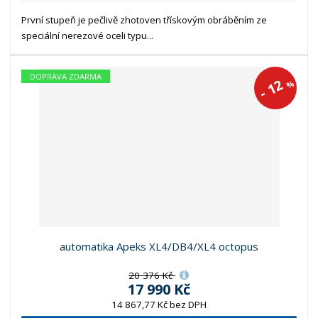
První stupeň je pečlivě zhotoven třískovým obráběním ze
speciální nerezové oceli typu...
DOPRAVA ZDARMA
12
%
-
automatika Apeks XL4/DB4/XL4 octopus
20 376 Kč
17 990 Kč
14 867,77 Kč bez DPH