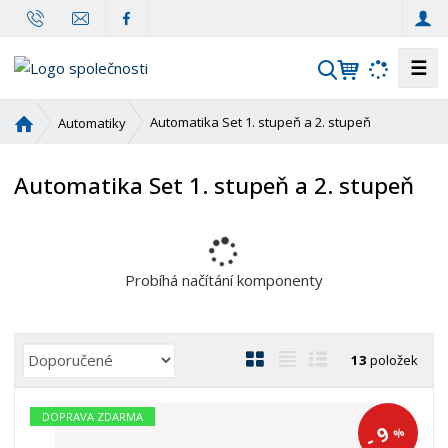
☰
V
y
h
Ú
Automatika Set 1. stupeň a 2. stupeň
Automatiky
l
v
o
e
Automatika Set 1. stupeň a 2. stupeň
d
d
n
a
í
t
s
t
Probíhá načítání komponenty
r
a
n
Ř
O
T
Ř
13
položek
a
a
b
a
á
z
r
b
d
DOPRAVA ZDARMA
e
9
á
u
k
%
-
n