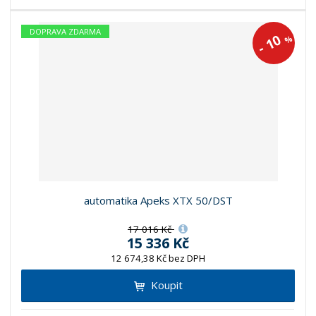
DOPRAVA ZDARMA
10
%
-
automatika Apeks XTX 50/DST
17 016 Kč
15 336 Kč
12 674,38 Kč bez DPH
Koupit