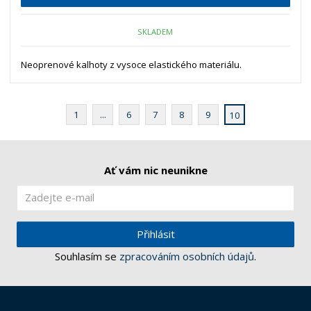
SKLADEM
Neoprenové kalhoty z vysoce elastického materiálu.
1
...
6
7
8
9
10
Ať vám nic neunikne
Přihlásit
Souhlasím se
zpracováním osobních údajů
.