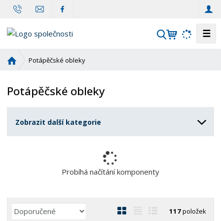
☰
V
y
h
Ú
Potápěčské obleky
l
v
o
e
Potápěčské obleky
d
d
n
a
í
t
Zobrazit další kategorie
s
t
r
a
n
Probíhá načítání komponenty
a
Ř
O
T
Ř
117
položek
a