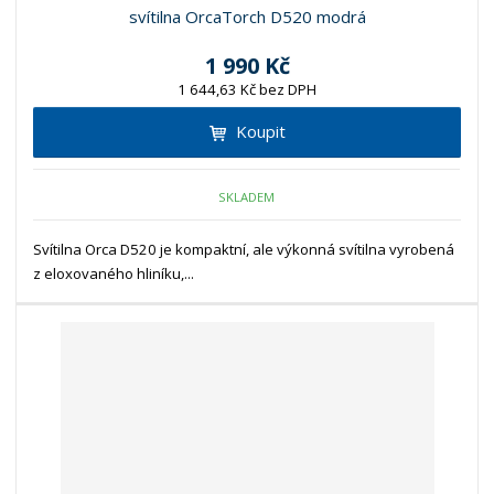
svítilna OrcaTorch D520 modrá
1 990 Kč
1 644,63 Kč bez DPH
Koupit
SKLADEM
Svítilna Orca D520 je kompaktní, ale výkonná svítilna vyrobená
z eloxovaného hliníku,...