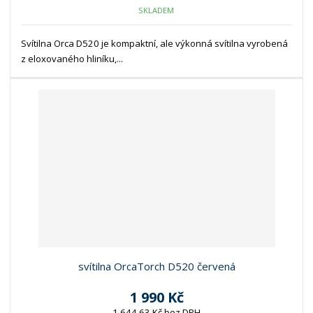
SKLADEM
Svítilna Orca D520 je kompaktní, ale výkonná svítilna vyrobená
z eloxovaného hliníku,...
svítilna OrcaTorch D520 červená
1 990 Kč
1 644,63 Kč bez DPH