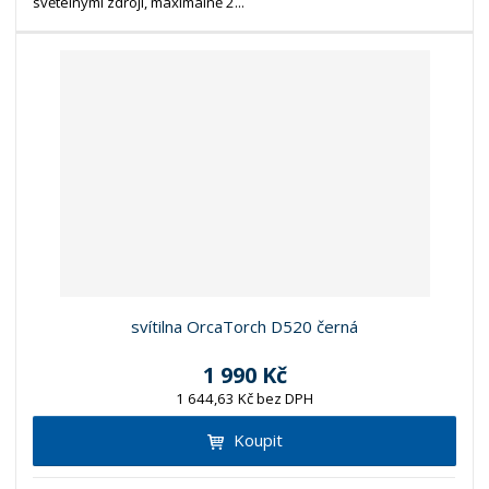
světelnými zdroji, maximálně 2...
svítilna OrcaTorch D520 černá
1 990 Kč
1 644,63 Kč bez DPH
Koupit