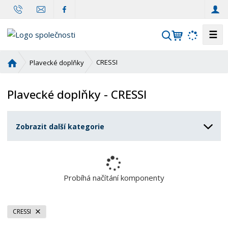
☰
V
y
h
Ú
CRESSI
Plavecké doplňky
l
v
o
e
Plavecké doplňky - CRESSI
d
d
n
a
í
t
Zobrazit další kategorie
s
t
r
a
n
Probíhá načítání komponenty
a
CRESSI