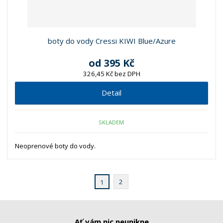
boty do vody Cressi KIWI Blue/Azure
od
395 Kč
326,45 Kč bez DPH
Detail
SKLADEM
Neoprenové boty do vody.
2
1
Ať vám nic neunikne