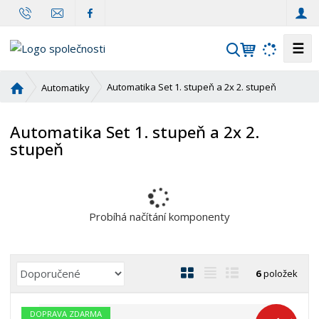
☰
V
y
h
Ú
Automatika Set 1. stupeň a 2x 2. stupeň
Automatiky
l
v
o
e
Automatika Set 1. stupeň a 2x 2.
d
d
stupeň
n
a
í
t
s
t
r
Probíhá načítání komponenty
a
n
a
Ř
O
T
Ř
6
položek
a
b
a
á
z
r
b
d
DOPRAVA ZDARMA
e