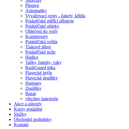
Šnorchly
Ploutve
Automatiky
Vyvažovací vesty - žakety, křídla
Potápěčské měřící přístroje
Potápěčské obleky
Oblečení do vody
Kompresory
Potápěčská světla
Tlakové láhve
Potápěčské nože
Hadice
Tašky, batohy, vaky
RashGuard trika
Plavecké brýle
Plavecké doplňky
Harpuny
Doplňky
Bazar
všechny kategorie
Akce a zájezdy
Kurzy potápění
Služby
Obchodní podmínky
Kontakt