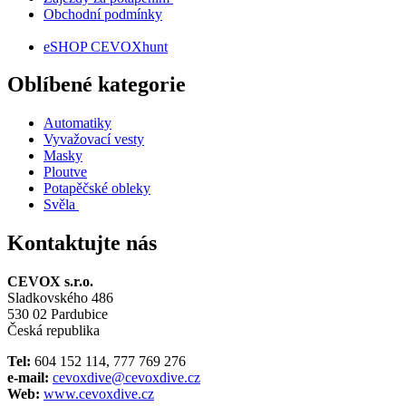
Obchodní podmínky
eSHOP CEVOXhunt
Oblíbené kategorie
Automatiky
Vyvažovací vesty
Masky
Ploutve
Potapěčské obleky
Svěla
Kontaktujte nás
CEVOX s.r.o.
Sladkovského 486
530 02 Pardubice
Česká republika
Tel:
604 152 114, 777 769 276
e-mail:
cevoxdive@cevoxdive.cz
Web:
www.cevoxdive.cz