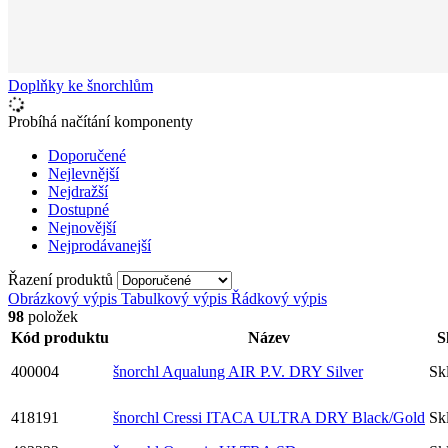
Doplňky ke šnorchlům
Probíhá načítání komponenty
Doporučené
Nejlevnější
Nejdražší
Dostupné
Nejnovější
Nejprodávanejší
Řazení produktů
Obrázkový výpis
Tabulkový výpis
Řádkový výpis
98
položek
Kód produktu
Název
S
400004
šnorchl Aqualung AIR P.V. DRY Silver
Sk
418191
šnorchl Cressi ITACA ULTRA DRY Black/Gold
Sk