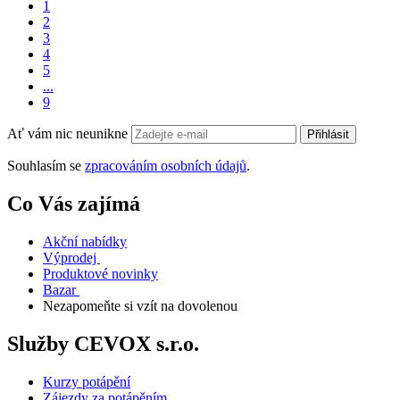
1
2
3
4
5
...
9
Ať vám nic neunikne
Přihlásit
Souhlasím se
zpracováním osobních údajů
.
Co Vás zajímá
Akční nabídky
Výprodej
Produktové novinky
Bazar
Nezapomeňte si vzít na dovolenou
Služby CEVOX s.r.o.
Kurzy potápění
Zájezdy za potápěním