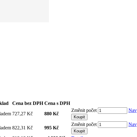
klad
Cena bez DPH
Cena s DPH
Změnit počet
Nav
ladem
727,27 Kč
880 Kč
Koupit
Změnit počet
Nav
ladem
822,31 Kč
995 Kč
Koupit