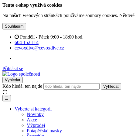
Tento e-shop využívá cookies
Na našich webových stránkách používáme soubory cookies. Některé z n
Souhlasím
Pondělí - Pátek 9:00 - 18:00 hod.
604 152 114
cevoxdive@cevoxdive.cz
Přihlásit se
Vyhledat
Kdo hledá, ten najde
Vyhledat
☰
Vyberte si kategorii
Novinky
Akce
Výprodej
Potápěčské masky