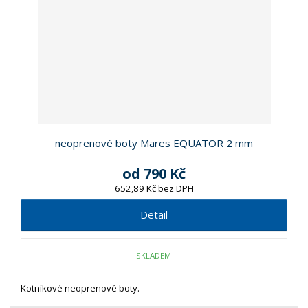
z
l
o
í
k
k
v
p
o
o
ý
r
o
v
v
v
d
ý
ý
ý
u
v
v
p
k
ý
ý
i
t
p
p
s
ů
i
i
neoprenové boty Mares EQUATOR 2 mm
s
s
od
790 Kč
652,89 Kč bez DPH
Detail
SKLADEM
Kotníkové neoprenové boty.